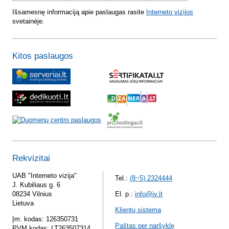
Išsamesnę informaciją apie paslaugas rasite
Interneto vizijos
svetainėje.
Kitos paslaugos
Rekvizitai
UAB "Interneto vizija"
Tel.:
(8~5) 2324444
J. Kubiliaus g. 6
08234 Vilnius
El. p.:
info@iv.lt
Lietuva
Klientų sistema
Įm. kodas: 126350731
Paštas per naršyklę
PVM kodas: LT263507314