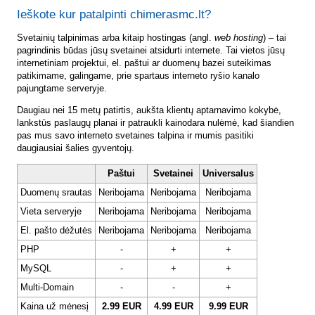
Ieškote kur patalpinti chimerasmc.lt?
Svetainių talpinimas arba kitaip hostingas (angl.
web hosting
) – tai
pagrindinis būdas jūsų svetainei atsidurti internete. Tai vietos jūsų
internetiniam projektui, el. paštui ar duomenų bazei suteikimas
patikimame, galingame, prie spartaus interneto ryšio kanalo
pajungtame serveryje.
Daugiau nei 15 metų patirtis, aukšta klientų aptarnavimo kokybė,
lankstūs paslaugų planai ir patraukli kainodara nulėmė, kad šiandien
pas mus savo interneto svetaines talpina ir mumis pasitiki
daugiausiai šalies gyventojų.
Paštui
Svetainei
Universalus
Duomenų srautas
Neribojama
Neribojama
Neribojama
Vieta serveryje
Neribojama
Neribojama
Neribojama
El. pašto dėžutės
Neribojama
Neribojama
Neribojama
PHP
-
+
+
MySQL
-
+
+
Multi-Domain
-
-
+
Kaina už mėnesį
2.99 EUR
4.99 EUR
9.99 EUR