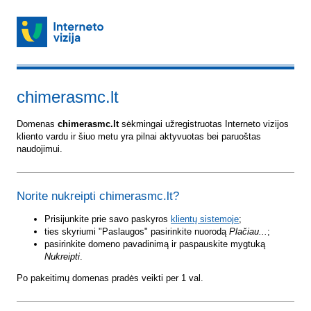
chimerasmc.lt
Domenas
chimerasmc.lt
sėkmingai užregistruotas Interneto vizijos
kliento vardu ir šiuo metu yra pilnai aktyvuotas bei paruoštas
naudojimui.
Norite nukreipti chimerasmc.lt?
Prisijunkite prie savo paskyros
klientų sistemoje
;
ties skyriumi "Paslaugos" pasirinkite nuorodą
Plačiau...
;
pasirinkite domeno pavadinimą ir paspauskite mygtuką
Nukreipti
.
Po pakeitimų domenas pradės veikti per 1 val.